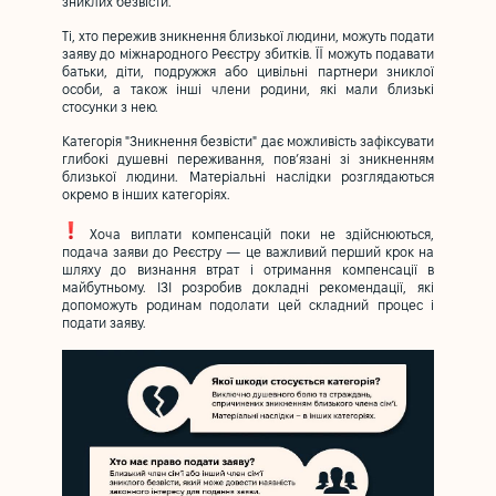
зниклих безвісти.
Ті, хто пережив зникнення близької людини, можуть подати
заяву до міжнародного Реєстру збитків. ЇЇ можуть подавати
батьки, діти, подружжя або цивільні партнери зниклої
особи, а також інші члени родини, які мали близькі
стосунки з нею.
Категорія "Зникнення безвісти" дає можливість зафіксувати
глибокі душевні переживання, пов’язані зі зникненням
близької людини. Матеріальні наслідки розглядаються
окремо в інших категоріях.
Хоча виплати компенсацій поки не здійснюються,
подача заяви до Реєстру — це важливий перший крок на
шляху до визнання втрат і отримання компенсації в
майбутньому. ІЗІ розробив докладні
рекомендації
, які
допоможуть родинам подолати цей складний процес і
подати заяву.