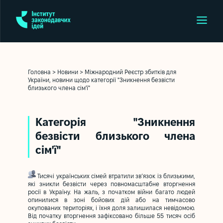
Головна
>
Новини
>
Міжнародний Реєстр збитків для
України, новини щодо категорії "Зникнення безвісти
близького члена сім'ї"
Категорія "Зникнення
безвісти близького члена
сім'ї"
Тисячі українських сімей втратили зв’язок із близькими,
які зникли безвісти через повномасштабне вторгнення
росії в Україну. На жаль, з початком війни багато людей
опинилися в зоні бойових дій або на тимчасово
окупованих територіях, і їхня доля залишилася невідомою.
Від початку вторгнення зафіксовано більше 55 тисяч осіб