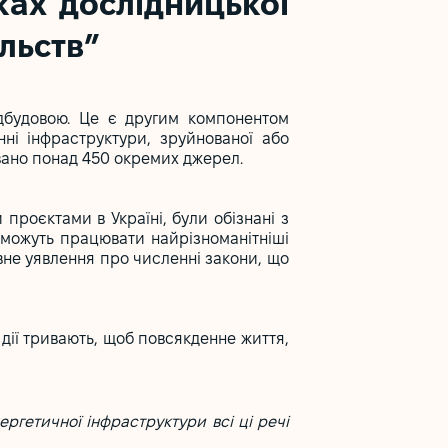
ках дослідницької
льств”
ідбудовою. Це є другим компонентом
нні інфраструктури, зруйнованої або
овано понад 450 окремих джерел.
проєктами в Україні, були обізнані з
 можуть працювати найрізноманітніші
повне уявлення про численні закони, що
 дії тривають, щоб повсякденне життя,
нергетичної інфраструктури всі ці речі