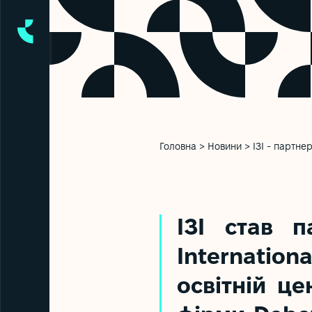
Головна
>
Новини
>
ІЗІ - партне
ІЗІ став 
Internation
освітній ц