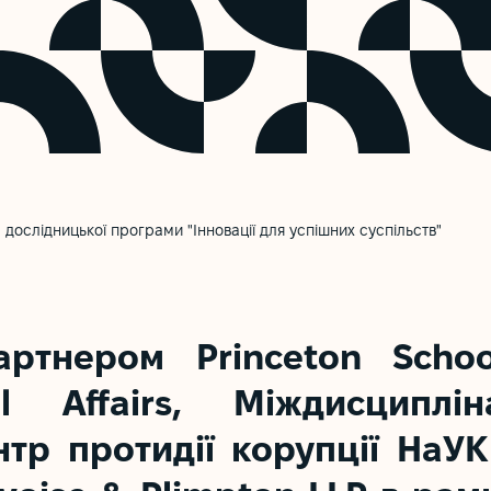
р дослідницької програми "Інновації для успішних суспільств"
партнером
Princeton Scho
al Affairs
,
Міждисциплі
ентр протидії корупції НаУ