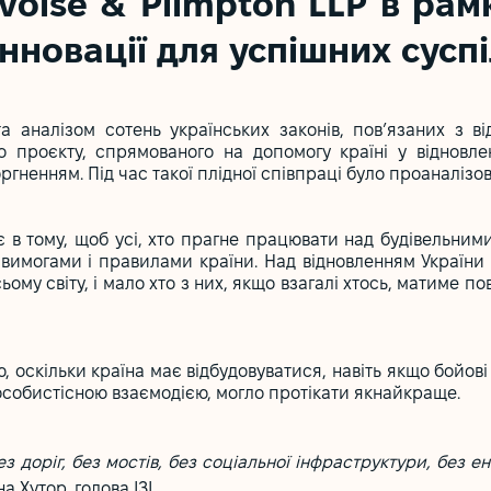
oise & Plimpton LLP в рам
нновації для успішних суспі
а аналізом сотень українських законів, пов’язаних з в
о проєкту, спрямованого на допомогу країні у відновле
гненням. Під час такої плідної співпраці було проаналіз
в тому, щоб усі, хто прагне працювати над будівельними 
вимогами і правилами країни. Над відновленням України
сьому світу, і мало хто з них, якщо взагалі хтось, матиме 
, оскільки країна має відбудовуватися, навіть якщо бойові
особистісною взаємодією, могло протікати якнайкраще.
з доріг, без мостів, без соціальної інфраструктури, без е
а Хутор, голова ІЗІ.