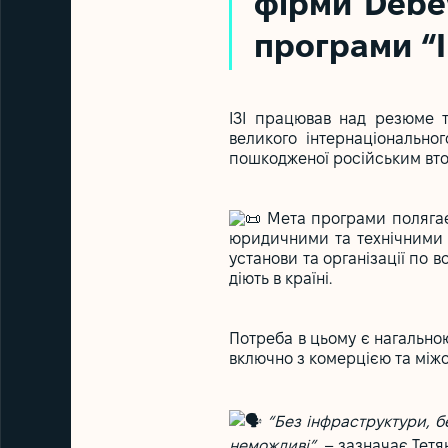
фірми Debev
програми “І
ІЗІ працював над резюме т
великого інтернаціональног
пошкодженої російським втор
Мета програми полягає 
юридичними та технічними 
установи та організації по в
діють в країні.
Потреба в цьому є нагальною
включно з комерцією та між
“Без інфраструктури, бе
неможливі”
, – зазначає Тетян