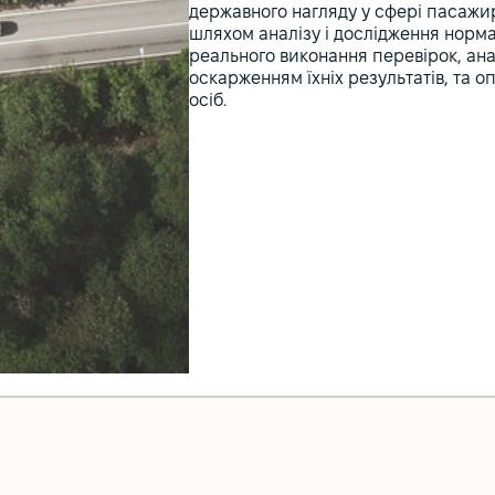
державного нагляду у сфері пасажи
шляхом аналізу і дослідження норм
реального виконання перевірок, ана
оскарженням їхніх результатів, та о
осіб.