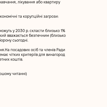
авчання, лікування або квартиру
ономічні та корупційні загрози:
 можуть у 2030 р. скласти близько 1%
який вважається безпечним (близько
орону сьогодні.
ння.На посадових осіб та членів Ради
має чітких критеріїв для винагород
тних коштів.
ершому читанні)