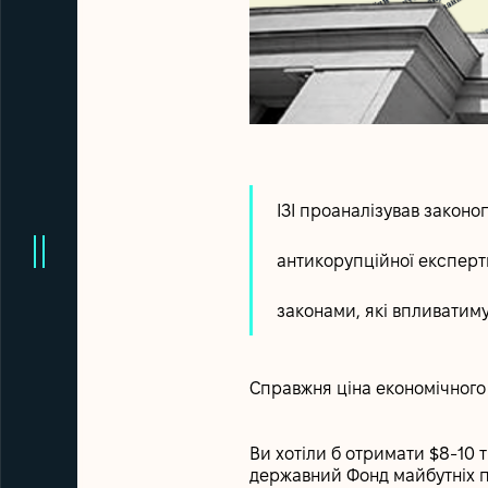
IЗІ проаналізував законо
антикорупційної експерти
законами, які впливатиму
Справжня ціна економічного
Ви хотіли б отримати $8-10 
державний Фонд майбутніх п