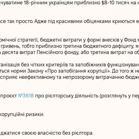
чуватиме 18-річним українцям приблизно $8-10 тисяч на н
все так просто. Адже під красивими обіцянками криються ек
мічної стратегії, бюджетні витрати у формі внесків у Фонд
и гривень, тобто приблизно третина бюджетного дефіциту, 
десята витрат Пенсійного фонду, або третина витрат на об
анізація без чітких критеріїв та запобіжників функціонува
ся норми Закону «Про запобігання корупції». До того ж не
е сприяє неефективному та непрозорому витрачанню бюдже
опроєкт
№3618
про рієлторську діяльність (розглянуть у п
 корупційні ризики:
джатися своєю власністю без рієлтора.