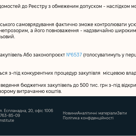
домостей до Реєстру з обмеженим допуском - наслідком мож
рського самоврядування фактично зможе контролювати усю 
 непрозорим, а його повноваження - надзвичайно широким
льовий.
 закупівель Або законопроєкт
№6537
(голосуватимуть у пер
ся з-під конкурентних процедур закупівля місцевою влад
едення бюджетних закупівель до 500 тис. грн з-під відкри
зорому витрачанню коштів.
ул. Еспланадна, 20, офіс 1006
Новини
Аналітичні матеріали
Звіти
 763-85-09
Політика конфіденційності
institute