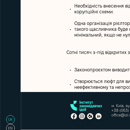
Необхідність внесення ві
корупційні схеми.
Одна організація рієлто
такого щасливчика буде
мінімальний, якщо не ну
Сотні тисяч з-під відкритих
Законопроєктом виводить
Створюється люфт для вив
неефективному та непро
м. Київ, в
+38 (063)
office@izi.
UK
EN