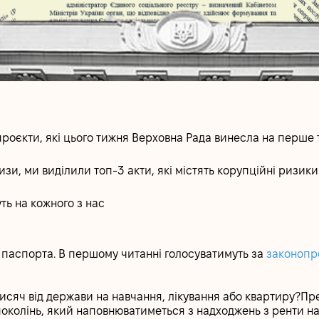
проєкти, які цього тижня Верховна Рада винесла на перше 
зи, ми виділили топ-3 акти, які містять корупційні ризики
ть на кожного з нас
 паспорта. В першому читанні голосуватимуть за
законопр
тисяч від держави на навчання, лікування або квартиру?П
околінь, який наповнюватиметься з надходжень з ренти н