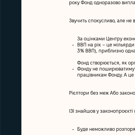
року Фонд одноразово випла
Звучить спокусливо, але не 
За оцінками Центру еконо
ВВП на рік – це мільярд
3% ВВП), приблизно одна 
Фонд створюється, як орг
Фонду не поширюватимуть
працівникам Фонду. А ц
Рієлтори без меж Або закон
ІЗІ знайшов у законопроєкті
Буде неможливо розпоря