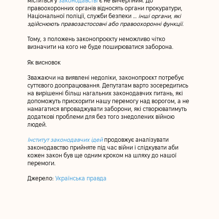
міститься у
законодавстві
є не вичерпним. До
правоохоронних органів відносять органи прокуратури,
Національної поліції, служби безпеки …
інші органи, які
здійснюють правозастосовні або правоохоронні функції
.
Тому, з положень законопроєкту неможливо чітко
визначити на кого не буде поширюватися заборона.
Як висновок
Зважаючи на виявлені недоліки, законопроєкт потребує
суттєвого доопрацювання. Депутатам варто зосередитись
на вирішенні більш нагальних законодавчих питань, які
допоможуть прискорити нашу перемогу над ворогом, а не
намагатися впроваджувати заборони, які створюватимуть
додаткові проблеми для без того знедолених війною
людей.
Інститут законодавчих ідей
продовжує аналізувати
законодавство прийняте під час війни і слідкувати аби
кожен закон був ще одним кроком на шляху до нашої
перемоги.
Джерело:
Українська правда