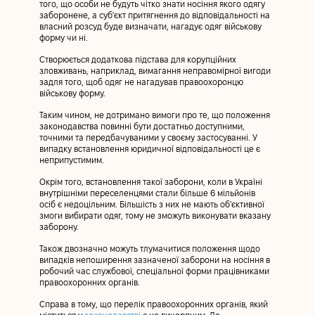
того, що особи не будуть чітко знати носіння якого одягу
заборонене, а суб'єкт притягнення до відповідальності на
власний розсуд буде визначати, нагадує одяг військову
форму чи ні.
Створюється додаткова підстава для корупційних
зловживань, наприклад, вимагання неправомірної вигоди
задля того, щоб одяг не нагадував правоохоронцю
військову форму.
Таким чином, не дотримано вимоги про те, що положення
законодавства повинні бути достатньо доступними,
точними та передбачуваними у своєму застосуванні. У
випадку встановлення юридичної відповідальності це є
неприпустимим.
Окрім того, встановлення такої заборони, коли в Україні
внутрішніми переселенцями стали
більше 6 мільйонів
осіб
є недоцільним. Більшість з них не мають об'єктивної
змоги вибирати одяг, тому не зможуть виконувати вказану
заборону.
Також двозначно можуть тлумачитися положення щодо
випадків непоширення зазначеної заборони на носіння в
робочий час службової, спеціальної форми працівниками
правоохоронних органів.
Справа в тому, що перелік правоохоронних органів, який