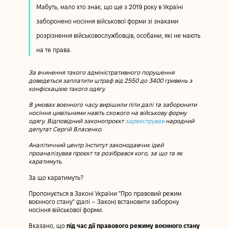
Мабуть, мало хто знає, що ще з 2019 року в Україні
заборонено носіння військової форми зі знаками
розрізнення військовослужбовців, особами, які не мають
на те права.
За вчинення такого адміністративного порушення
доведеться заплатити штраф від 2550 до 3400 гривень з
конфіскацією такого одягу.
В умовах воєнного часу вирішили піти далі та заборонити
носіння цивільними навіть схожого на військову форму
одягу. Відповідний законопроєкт
зареєстрував
народний
депутат Сергій Власенко.
Аналітичний центр Інститут законодавчих ідей
проаналізував проєкт та розібрався кого, за що та як
каратимуть.
За що каратимуть?
Пропонується в Законі України "Про правовий режим
воєнного стану" (далі – Закон) встановити заборону
носіння військової форми.
Вказано, що
під час дії правового режиму воєнного стану