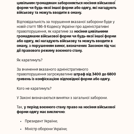
цивільним громадянам забороняється носіння військової
форми чи будь-якої іншої форми або одягу, які нагадують
військову та можуть вводити в оману.
Відповідальність за порушення вказаної заборони буде у
новій статті 186-9 Кодексу України про адміністративні
правопорушення, як каратиме за
носіння цивільними
громадянами військової форми чи будь-якої іншої форми
або одягу, які нагадують військову та можуть вводити в
оману, з порушенням вимог, визначених Законом під час
дії правового режиму воєнного стану.
Як каратимуть?
За вчинення вказаного адміністративного
правопорушення загрожуватиме
штраф від 3400 до 6800
гривень із конфіскацією відповідної форми або одягу.
Кого не каратимуть?
У Законі визначаються винятки з загальної заборони.
Так,
у період воєнного стану право на носіння військової
форми одягу має виключно
:
Президент України;
Міністр оборони України;