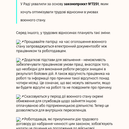
У Раді ухвалили за основу
законопроєкт №7251
, яким
хочуть оптимізувати трудові відносини в умовах
воєнного стану.
Серед іншого, у трудових відносинах планують такі зміни:
Прощавайте папірці: на час оголошення воєнного
стану запроваджується електронний документообіг між
працівником та роботодавцем.
Додаткові підстави для звільнення - неможливість
забезпечувати працівникові умови праці, внаслідок того,
що необхідні для виконання роботи ресурси знищені в
результаті бойових дій. А також відсутність працівника на
роботі та інформації про причини такої відсутності понад
чотири місяці. Це означає, що вас можуть звільнити, якщо
ви будете відсутні на роботі та не повідомите про причину.
Скасовуються у період дії воєнного стану окремі
обмеження для службовців щодо зайняття іншою
оплачуваною або підприємницькою діяльністю. Тепер це
дозволяється для внутрішніх переселенців.
Роботодавців, які призупинили дію трудового
договору до набрання чинності цим законом, зобов’язують
надати це рішення на погодження до військової