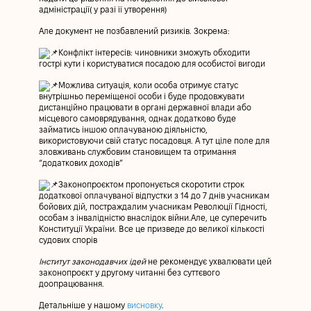
адміністрації( у разі її утворення)
Але документ не позбавлений ризиків. Зокрема:
Конфлікт інтересів: чиновники зможуть обходити
гострі кути і користуватися посадою для особистої вигоди
Можлива ситуація, коли особа отримує статус
внутрішньо переміщеної особи і буде продовжувати
дистанційно працювати в органі державної влади або
місцевого самоврядування, однак додатково буде
займатись іншою оплачуваною діяльністю,
використовуючи свій статус посадовця. А тут ціле поле для
зловживань службовим становищем та отримання
“додаткових доходів”
Законопроєктом пропонується скоротити строк
додаткової оплачуваної відпустки з 14 до 7 днів учасникам
бойових дій, постраждалим учасникам Революції Гідності,
особам з інвалідністю внаслідок війни.Але, це суперечить
Конституції України. Все це призведе до великої кількості
судових спорів
Інститут законодавчих ідей
не рекомендує ухвалювати цей
законопроєкт у другому читанні без суттєвого
доопрацювання.
Детальніше у нашому
висновку
.