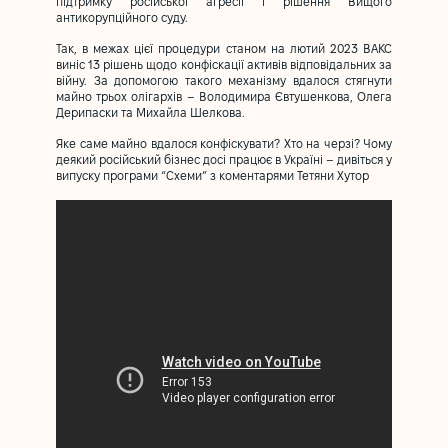
підтримку російської агресії і рішення Вищого
антикорупційного суду.
Так, в межах цієї процедури станом на лютий 2023 ВАКС
виніс 13 рішень щодо конфіскації активів відповідальних за
війну. За допомогою такого механізму вдалося стягнути
майно трьох олігархів – Володимира Євтушенкова, Олега
Дерипаски та Михайла Шелкова.
Яке саме майно вдалося конфіскувати? Хто на черзі? Чому
деякий російський бізнес досі працює в Україні – дивіться у
випуску програми “Схеми” з коментарями Тетяни Хутор