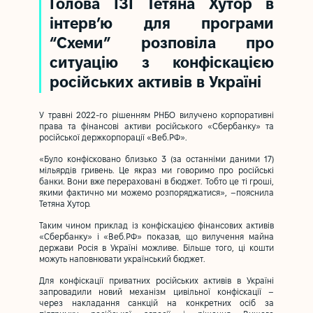
Голова ІЗІ Тетяна Хутор в
інтерв’ю для програми
“Схеми” розповіла про
ситуацію з конфіскацією
російських активів в Україні
У травні 2022-го рішенням РНБО вилучено корпоративні
права та фінансові активи російського «Сбербанку»‎ та
російської держкорпорації «Веб.РФ»‎.
«Було конфісковано близько 3 (за останніми даними 17)
мільярдів гривень. Це якраз ми говоримо про російські
банки. Вони вже перераховані в бюджет. Тобто це ті гроші,
якими фактично ми можемо розпоряджатися», –пояснила
Тетяна Хутор.
Таким чином приклад із конфіскацією фінансових активів
«Сбербанку» і «Веб.РФ» показав, що вилучення майна
держави Росія в Україні можливе. Більше того, ці кошти
можуть наповнювати український бюджет.
Для конфіскації приватних російських активів в Україні
запровадили новий механізм цивільної конфіскації –
через накладання санкцій на конкретних осіб за