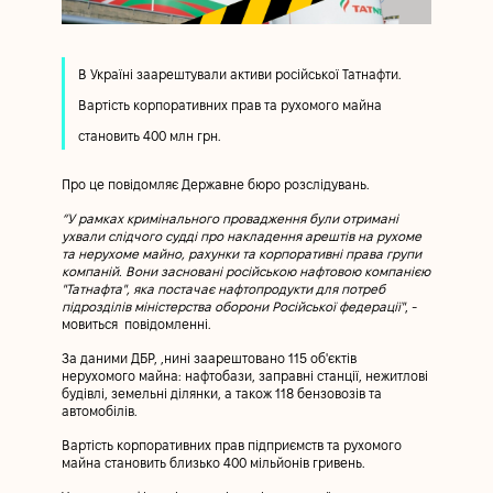
В Україні заарештували активи російської Татнафти.
Вартість корпоративних прав та рухомого майна
становить 400 млн грн.
Про це повідомляє Державне бюро розслідувань.
“У рамках кримінального провадження були отримані
ухвали слідчого судді про накладення арештів на рухоме
та нерухоме майно, рахунки та корпоративні права групи
компаній. Вони засновані російською нафтовою компанією
"Татнафта", яка постачає нафтопродукти для потреб
підрозділів міністерства оборони Російської федерації"
, -
мовиться повідомленні.
За даними ДБР, ,нині заарештовано 115 об'єктів
нерухомого майна: нафтобази, заправні станції, нежитлові
будівлі, земельні ділянки, а також 118 бензовозів та
автомобілів.
Вартість корпоративних прав підприємств та рухомого
майна становить близько 400 мільйонів гривень.