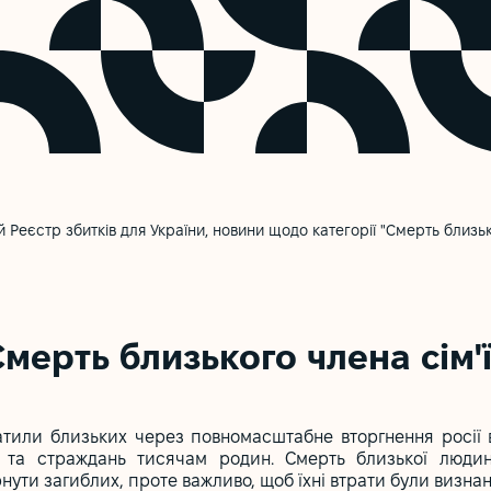
Реєстр збитків для України, новини щодо категорії "Смерть близько
Смерть близького члена сім'ї
атили близьких через повномасштабне вторгнення росії в
 та страждань тисячам родин. Смерть близької люди
ути загиблих, проте важливо, щоб їхні втрати були визнані 