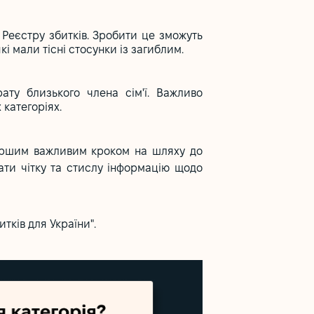
 Реєстру збитків. Зробити це зможуть
кі мали тісні стосунки із загиблим.
ту близького члена сім'ї. Важливо
 категоріях.
ершим важливим кроком на шляху до
мати чітку та стислу інформацію щодо
тків для України".