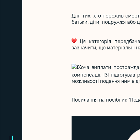
Для тих, хто пережив смерт
батьки, діти, подружжя або ц
Ця категорія передбачає
зазначити, що матеріальні н
Хоча виплати постражда
компенсації. ІЗІ підготува
можливості подання ним відп
Посилання на
посібник
"Пода