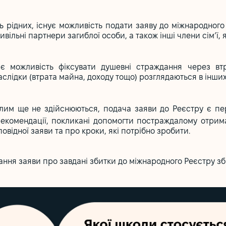
ь рідних, існує можливість подати заяву до міжнародного
ивільні партнери загиблої особи, а також інші члени сім’ї, я
 можливість фіксувати душевні страждання через втра
аслідки (втрата майна, доходу тощо) розглядаються в інших
лим ще не здійснюються, подача заяви до Реєстру є п
в рекомендації, покликані допомогти постраждалому отри
овідної заяви та про кроки, які потрібно зробити.
ння заяви про завдані збитки до міжнародного Реєстру зби