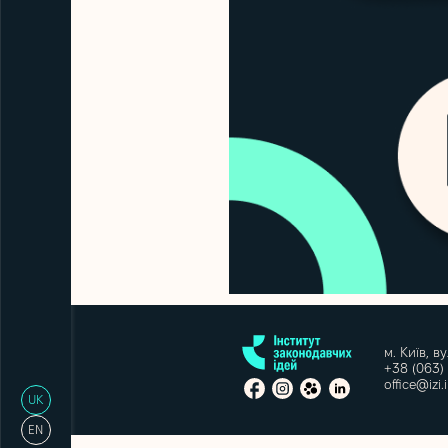
м. Київ, в
+38 (063)
office@izi.
UK
EN