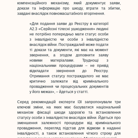
компенсаційного механізму, який документує заяви,
докази та інформацію про шкоду, втрати та збитки,
завдані внаслідок повномасштабного вторгнення.
«Для подання заяви до Реєстру в категорії
A2.3 «Серйозні тілесні ушкодження» людині
не потрібно попередньо мати статус особи
з інвалідністю чи особи з інвалідністю
внаслідок війни. Постраждалий може подати
ті докази та документи, які має на момент
звернення, а згодом доповнити заяву
новими матеріалами. Труднощі з
національними процедурами – не привід
відкладати звернення до Реєстру.
Отримання статусу постраждалого не має
критично залежати від кримінального
провадження чи процесуальних документів
у його межах», – йдеться у статті.
Серед рекомендацій експерти ІЗІ запропонували три
ключові зміни, на яких має базуватися національний
механізм фіксації шкоди здоров’ю та встановлення
статусу особи з інвалідністю внаслідок війни. Йдеться про
зменшення залежності процедури від кримінального
провадження, перегляд підстав для відмови в наданні
інвалідності, а також встановлення чіткого строку для