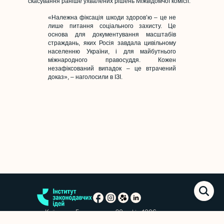
скасування раніше ухвалених рішень Міжвідомчої комісії.
«Належна фіксація шкоди здоров’ю – це не
лише питання соціального захисту. Це
основа для документування масштабів
страждань, яких Росія завдала цивільному
населенню України, і для майбутнього
міжнародного правосуддя. Кожен
незафіксований випадок – це втрачений
доказ», – наголосили в ІЗІ.
м. Київ, вул. Еспланадна, 20, офіс 1006
+38 (063) 763-85-09