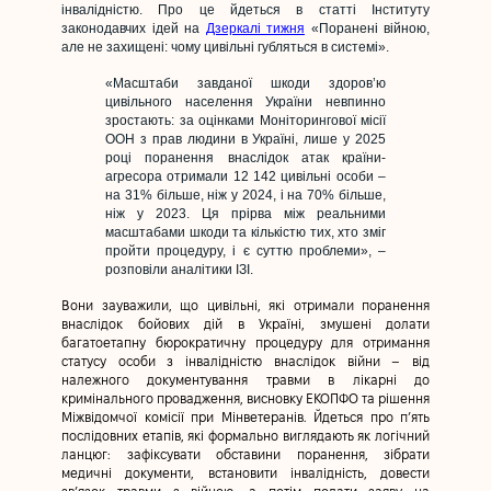
інвалідністю. Про це йдеться в статті Інституту
законодавчих ідей на
Дзеркалі тижня
«Поранені війною,
але не захищені: чому цивільні губляться в системі».
«Масштаби завданої шкоди здоров’ю
цивільного населення України невпинно
зростають: за оцінками Моніторингової місії
ООН з прав людини в Україні, лише у 2025
році поранення внаслідок атак країни-
агресора отримали 12 142 цивільні особи –
на 31% більше, ніж у 2024, і на 70% більше,
ніж у 2023. Ця прірва між реальними
масштабами шкоди та кількістю тих, хто зміг
пройти процедуру, і є суттю проблеми», –
розповіли аналітики ІЗІ.
Вони зауважили, що цивільні, які отримали поранення
внаслідок бойових дій в Україні, змушені долати
багатоетапну бюрократичну процедуру для отримання
статусу особи з інвалідністю внаслідок війни – від
належного документування травми в лікарні до
кримінального провадження, висновку ЕКОПФО та рішення
Міжвідомчої комісії при Мінветеранів. Йдеться про п’ять
послідовних етапів, які формально виглядають як логічний
ланцюг: зафіксувати обставини поранення, зібрати
медичні документи, встановити інвалідність, довести