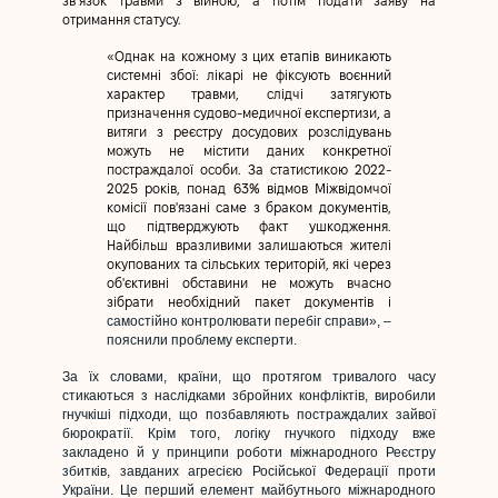
зв’язок травми з війною, а потім подати заяву на
отримання статусу.
«Однак на кожному з цих етапів виникають
системні збої: лікарі не фіксують воєнний
характер травми, слідчі затягують
призначення судово-медичної експертизи, а
витяги з реєстру досудових розслідувань
можуть не містити даних конкретної
постраждалої особи. За статистикою 2022-
2025 років, понад 63% відмов Міжвідомчої
комісії пов'язані саме з браком документів,
що підтверджують факт ушкодження.
Найбільш вразливими залишаються жителі
окупованих та сільських територій, які через
об'єктивні обставини не можуть вчасно
зібрати необхідний пакет документів і
самостійно контролювати перебіг справи», –
пояснили проблему експерти.
За їх словами, країни, що протягом тривалого часу
стикаються з наслідками збройних конфліктів, виробили
гнучкіші підходи, що позбавляють постраждалих зайвої
бюрократії. Крім того, логіку гнучкого підходу вже
закладено й у принципи роботи міжнародного Реєстру
збитків, завданих агресією Російської Федерації проти
України. Це перший елемент майбутнього міжнародного