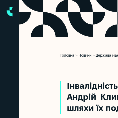
Головна
>
Новини
>
Держава має 
Інвалідніс
Андрій Кли
шляхи їх п