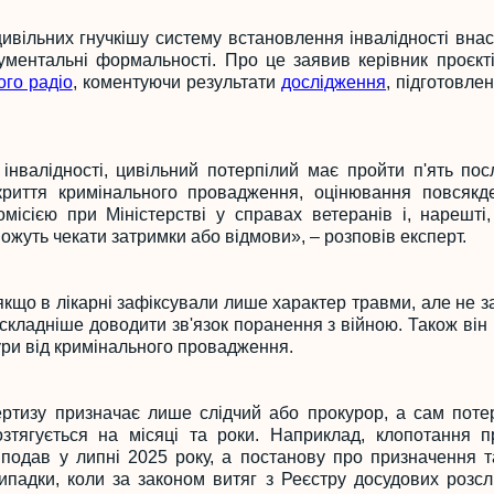
вільних гнучкішу систему встановлення інвалідності внасл
ументальні формальності. Про це заявив керівник проєкті
ого радіо
, коментуючи результати
дослідження
, підготовле
нвалідності, цивільний потерпілий має пройти п'ять послі
криття кримінального провадження, оцінювання повсякд
місією при Міністерстві у справах ветеранів і, нарешті,
ожуть чекати затримки або відмови», – розповів експерт.
кщо в лікарні зафіксували лише характер травми, але не з
о складніше доводити зв'язок поранення з війною. Також в
ри від кримінального провадження.
ртизу призначає лише слідчий або прокурор, а сам потер
озтягується на місяці та роки. Наприклад, клопотання 
 подав у липні 2025 року, а постанову про призначення 
ипадки, коли за законом витяг з Реєстру досудових розс