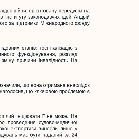
ідок війни, орієнтовану передусім на
в Інституту законодавчих ідей Андрій
ного за підтримки Міжнародного фонду
довних етапів: госпіталізацію з
енного функціонування, розгляд
 зміну причини інвалідності. На
азначили, що вона отримана внаслідок
ін наголосив, що ключовою проблемою є
пілий ініціювати її не може. На
про проведення судово-медичної
такої експертизи винесли лише у
лідувань має бути наданий за 24