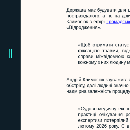
Держава має будувати для ци
постраждалого, а не на док
Климосюк в ефірі
Громадськ
«Відродження».
«Щоб отримати статус і
фіксацією травми, від
справи міжвідомчою ко
кожному з них людину м
Андрій Климосюк зауважив: я
обстрілу, далі людині значн
надмірна залежність процеду
«Судово-медичну експе
практиці очікування р
експертизи потерпілий
лютому 2026 року. Є в