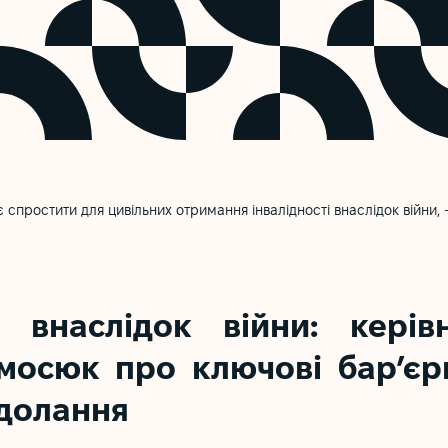
спростити для цивільних отримання інвалідності внаслідок війни, 
ть внаслідок війни: керів
мосюк про ключові бар’єри
одолання