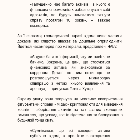
«Галущенко має багато активів і в нього є
фінансова спроможність забезпечувати собі
адвокатів, які будуть намагатися тягнути
справу протягом 10 років», – вважає
експертка.
За її словами, громадськості наразі відома лише частина
доказів, які слідство вважає за доцільне оприлюднити.
Йдеться насамперед про матеріали, представлені НАБУ.
«Є дуже багато інформації, яку ми навіть не
бачимо. Зокрема, це дані, що стосуються
фінансових активів, які знаходяться за
кордоном. Деталі по ним поки що не
розголошується через міжнародну
співпрацю з метою їхнього виявлення та
арешту», – припускає Тетяна Хутор.
Окрему увагу вона звернула на можливе використання
фігурантами справи «Мідас» криптовалюти для виведення
коштів – зберігання активів на так званих «холодних
гаманцях», що ускладнює їх відстеження та блокування в
будь-якій точці світу.
«Сумніваюся, що всі виведені активи
публічно відомі, а про їхнє знаходження