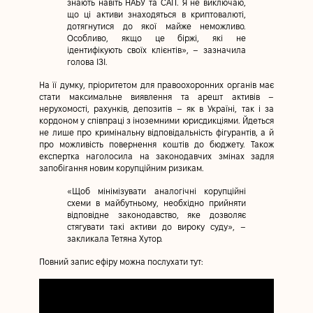
знають навіть НАБУ та САП. Я не виключаю,
що ці активи знаходяться в криптовалюті,
дотягнутися до якої майже неможливо.
Особливо, якщо це біржі, які не
ідентифікують своїх клієнтів», – зазначила
голова ІЗІ.
На її думку, пріоритетом для правоохоронних органів має
стати максимальне виявлення та арешт активів –
нерухомості, рахунків, депозитів – як в Україні, так і за
кордоном у співпраці з іноземними юрисдикціями. Йдеться
не лише про кримінальну відповідальність фігурантів, а й
про можливість повернення коштів до бюджету. Також
експертка наголосила на законодавчих змінах задля
запобігання новим корупційним ризикам.
«Щоб мінімізувати аналогічні корупційні
схеми в майбутньому, необхідно прийняти
відповідне законодавство, яке дозволяє
стягувати такі активи до вироку суду», –
закликала Тетяна Хутор.
Повний запис ефіру можна послухати тут: