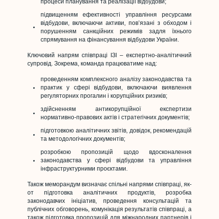
процеси планування та реалізації відбудови;
підвищенням ефективності управління ресурсами
відбудови, включаючи активи, пов’язані з обходом і
порушенням санкційних режимів задля їхнього
спрямування на фінансування відбудови України.
Ключовий напрям співпраці ІЗІ – експертно-аналітичний
супровід. Зокрема, команда працюватиме над:
проведенням комплексного аналізу законодавства та
практик у сфері відбудови, включаючи виявлення
регуляторних прогалин і корупційних ризиків;
здійсненням антикорупційної експертизи
нормативно-правових актів і стратегічних документів;
підготовкою аналітичних звітів, довідок, рекомендацій
та методологічних документів;
розробкою пропозицій щодо вдосконалення
законодавства у сфері відбудови та управління
інфраструктурними проєктами.
Також меморандум визначає спільні напрями співпраці, як-
от підготовка аналітичних продуктів, розробка
законодавчих ініціатив, проведення консультацій та
публічних обговорень, комунікація результатів співпраці, а
також підготовка пропозицій для міжнародних партнерів і