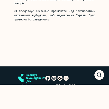
донорів.
ІЗІ продовжує системно працювати над законодавчим
механізмом відбудови, щоб відновлення України було
прозорим і справедливим.
м. Київ, вул. Еспланадна, 20, офіс 1006
+38 (063) 763-85-09
office@izi.institute
Новини
Аналітичні матеріали
Звіти
Політика конфіденційності
Підписатися