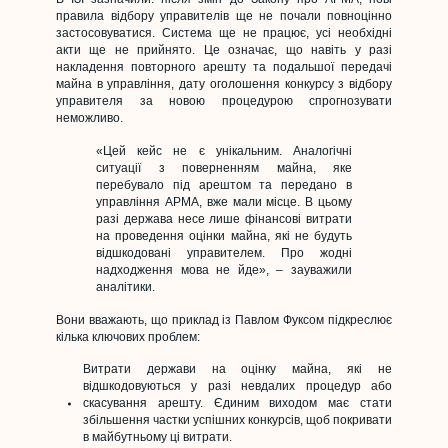
правила відбору управителів ще не почали повноцінно
застосовуватися. Система ще не працює, усі необхідні
акти ще не прийнято. Це означає, що навіть у разі
накладення повторного арешту та подальшої передачі
майна в управління, дату оголошення конкурсу з відбору
управителя за новою процедурою спрогнозувати
неможливо.
«Цей кейс не є унікальним. Аналогічні
ситуації з поверненням майна, яке
перебувало під арештом та передано в
управління АРМА, вже мали місце. В цьому
разі держава несе лише фінансові витрати
на проведення оцінки майна, які не будуть
відшкодовані управителем. Про жодні
надходження мова не йде», – зауважили
аналітики.
Вони вважають, що приклад із Павлом Фуксом підкреслює
кілька ключових проблем:
Витрати держави на оцінку майна, які не
відшкодовуються у разі невдалих процедур або
скасування арешту. Єдиним виходом має стати
збільшення частки успішних конкурсів, щоб покривати
в майбутньому ці витрати.