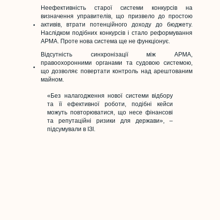
Неефективність старої системи конкурсів на
визначення управителів, що призвело до простою
активів, втрати потенційного доходу до бюджету.
Наслідком подібних конкурсів і стало реформування
АРМА. Проте нова система ще не функціонує.
Відсутність синхронізації між АРМА,
правоохоронними органами та судовою системою,
що дозволяє повертати контроль над арештованим
майном.
«Без налагодження нової системи відбору
та її ефективної роботи, подібні кейси
можуть повторюватися, що несе фінансові
та репутаційні ризики для держави», –
підсумували в ІЗІ.