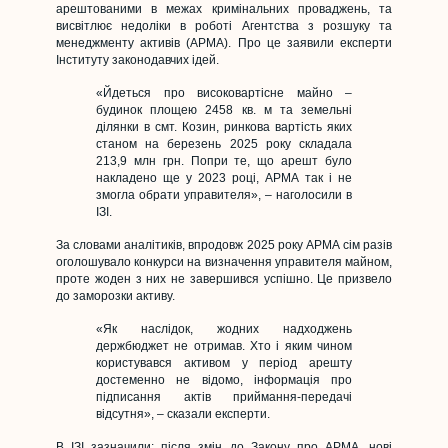
арештованими в межах кримінальних проваджень, та
висвітлює недоліки в роботі Агентства з розшуку та
менеджменту активів (АРМА). Про це заявили експерти
Інституту законодавчих ідей.
«Йдеться про високовартісне майно –
будинок площею 2458 кв. м та земельні
ділянки в смт. Козин, ринкова вартість яких
станом на березень 2025 року складала
213,9 млн грн. Попри те, що арешт було
накладено ще у 2023 році, АРМА так і не
змогла обрати управителя», – наголосили в
ІЗІ.
За словами аналітиків, впродовж 2025 року АРМА сім разів
оголошувало конкурси на визначення управителя майном,
проте жоден з них не завершився успішно. Це призвело
до заморозки активу.
«Як наслідок, жодних надходжень
держбюджет не отримав. Хто і яким чином
користувався активом у період арешту
достеменно не відомо, інформація про
підписання актів приймання-передачі
відсутня», – сказали експерти.
В ІЗІ зазначили: після змін до Закону про АРМА, нові