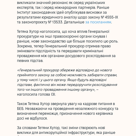
викликали значний резонанс як серед українських
експертів, так і серед міжнародних партнерів. Раніше
Інститут законодавчих ідей опублікував висновки за
результатами юридичного аналізу щодо закону № 4555-IX
та законопроєкту № 13533. Детальніше
за посиланням
.
Тетяна Хутор наголосила, що хоча вплив Генеральної
прокуратури на інші правоохоронні органи існував і
раніше, нове законодавство ще більше посилило цю роль.
Зокрема, тепер Генеральний прокурор отримав право
змінювати підслідність та передавати кримінальні
провадження між органами досудового розслідування за
певних підстав.
«Генеральний прокурор збереже відповідно до нового
прийнятого закону за собою можливість забирати справи,
у тому числі і у цього органу. Якщо будуть відповідні
підстави, фактично він може передоручити розслідування
того чи іншого провадження іншому органу»
, –
наголосила голова ІЗІ.
Також Тетяна Хутор звернула увагу на кадрове питання в
БЕБ. Незважаючи на проведення незалежного конкурсу та
визначення переможця, призначення нового керівника
досі не відбулося.
За словами Тетяни Хутор, такі зміни створюють нові
виклики для антикорупційної інфраструктури, яка раніше