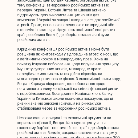
законодавчих ідей Богдан Карнаух обговорив актуальну
тему конфіскації заморожених російських активів і їх
передачі Україні. Естонія, Литва та Швеція активно
підтримують ідею використання цих коштів для
компенсації Україні за завдані шкоди внаслідок російської
агресії. Проте, основною перепоною є не юридичні або
економічні питання, а відсутність політичної волі деяких
країн, особливо Бельгії, де зберігаються значні суми
російських активів.
Юридично конфіскація російських активів може бути
розцінена як контрзаходи у відповідь на агресію Росії, що
є легітимним кроком в міжнародному праві. Хоча на
початку існували побоювання щодо порушення принципу
імунітету суверенних активів, міжнародне право
передбачає можливість таких дій як відповідь на
міжнародно протиправне діяння. З економічної точки зору,
Богдан Карнаух підкреслив, що побоювання щодо
негативного впливу конфіскації на світові фінансові ринки
є перебільшеними. Дослідження Національного банку
України та Київської школи економіки показують, що ці
ризики значно знижені і ситуація на ринках уже
стабілізована через замороження російських активів.
Незважаючи на юридичні та економічні аргументи на
користь конфіскації, Богдан Карнаух акцентував на
головному бар'єрі - політичній волі країн, де зберігаються
російські активи. Бельгія, зокрема, є ключовим гравцем у
цьому процесі, оскільки саме тут зберігається близько 200