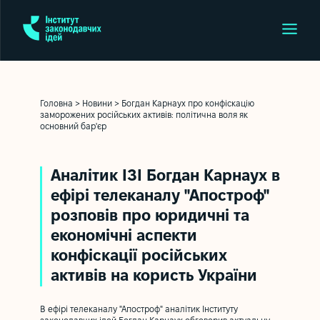
Головна
>
Новини
>
Богдан Карнаух про конфіскацію
заморожених російських активів: політична воля як
основний бар'єр
Аналітик ІЗІ Богдан Карнаух в
ефірі телеканалу "Апостроф"
розповів про юридичні та
економічні аспекти
конфіскації російських
активів на користь України
В ефірі телеканалу "Апостроф" аналітик Інституту