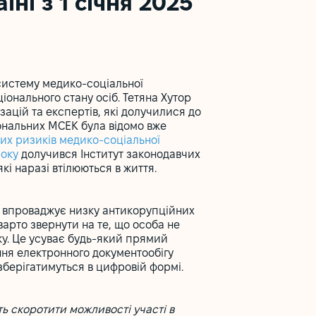
їні з 1 січня 2025
систему медико-соціальної
онального стану осіб. Тетяна Хутор
зацій та експертів, які долучилися до
ональних МСЕК була відомо вже
их ризиків медико-соціальної
року
долучився Інститут законодавчих
кі наразі втілюються в життя.
а впроваджує низку антикорупційних
варто звернути на те, що особа не
ку. Це усуває будь-який прямий
ення електронного документообігу
зберігатимуться в цифровій формі.
ть скоротити можливості участі в