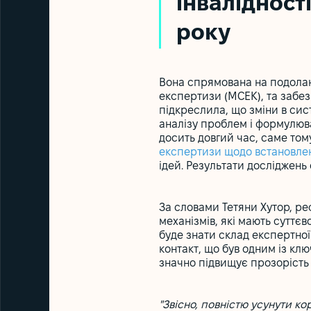
інвалідності
року
Вона спрямована на подола
експертизи (МСЕК), та забез
підкреслила, що зміни в сис
аналізу проблем і формулюв
досить довгий час, саме то
експертизи щодо встановлен
ідей. Результати досліджень
За словами Тетяни Хутор, р
механізмів, які мають суттє
буде знати склад експертної
контакт, що був одним із кл
значно підвищує прозорість 
"Звісно, повністю усунути ко