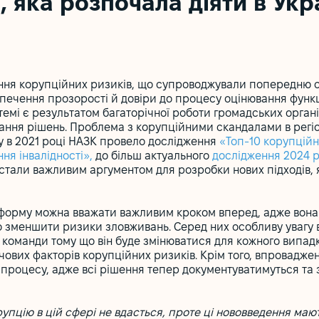
, яка розпочала діяти в Укра
ння корупційних ризиків, що супроводжували попередню 
печення прозорості й довіри до процесу оцінювання функці
темі є результатом багаторічної роботи громадських органі
ання рішень. Проблема з корупційними скандалами в регі
му в 2021 році НАЗК провело дослідження
«Топ-10 корупційн
ня інвалідності»,
до більш актуального
дослідження 2024 
 стали важливим аргументом для розробки нових підходів, я
еформу можна вважати важливим кроком вперед, адже вон
во зменшити ризики зловживань. Серед них особливу увагу 
 команди тому що він буде змінюватися для кожного випад
ючових факторів корупційних ризиків. Крім того, впровадж
процесу, адже всі рішення тепер документуватимуться та 
рупцію в цій сфері не вдасться, проте ці нововведення маю