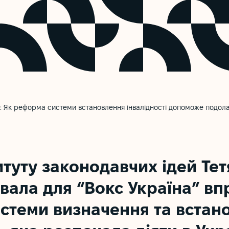
р: Як реформа системи встановлення інвалідності допоможе подол
итуту законодавчих ідей Те
вала для “Вокс Україна” в
стеми визначення та встан