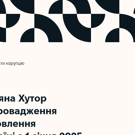
ати корупцію
тяна Хутор
провадження
овлення