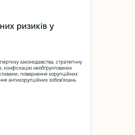
них ризиків у
пертизу законодавства, стратегічну
х, конфіскацію необґрунтованих
активами, повернення корупційних
ання антикорупційних зобов'язань