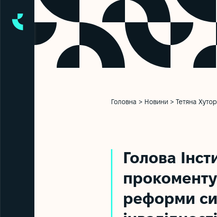
Головна
>
Новини
>
Тетяна Хуто
Голова Інст
прокоменту
реформи си