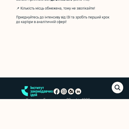
📌 Кількість місць обмежена, тому не зволікайте!
Приєднуйтесь до інтенсиву від ІЗІ та зробіть перший крок
до кар’єри в аналітичній сфері!
м. Київ, вул. Еспланадна, 20, офіс 1006
+38 (063) 763-85-09
office@izi.institute
Новини
Аналітичні матеріали
Звіти
Політика конфіденційності
Підписатися