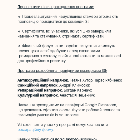
Перспективи після проходження програми:
🔹 Працевлаштування: найуспішніші стажери отримають
пропозицію приєднатися до команди ІЗІ.
🔹 Сертифікати: всі учасники, які успішно завершили
навчання та стажування, отримають сертифікати.
🔹 Фінальний форум та нетворкінг: випускники зможуть
презентувати свої здобутки перед експертами
громадського сектору, знайти нові контакти та можливості
для професійного розвитку.
Програма розроблена провідними експертами ІЗІ:
Антикорупційний напрямок:
Тетяна Хутор, Тарас Рябченко
Санкційний напрямок:
Андрій Климосюк
Репараційний напрямок:
Богдан Карнаух
Культурний напрямок:
Анастасія Пеценчук
Навчання проходитиме на платформі Google Classroom,
що дозволить ефективно організувати робочий процес та
взаємодію учасників із менторами.
Усі охочі взяти участь у програмі можуть заповнити
реєстраційну форму
.
Заявки приймаються
до 24 лютого
(включно).