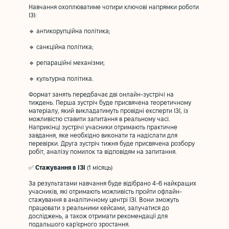
Навчання охоплюватиме чотири ключові напрямки роботи
ІЗІ:
🔹 антикорупційна політика;
🔹 санкційна політика;
🔹 репараційні механізми;
🔹 культурна політика.
Формат занять передбачає дві онлайн-зустрічі на
тиждень. Перша зустріч буде присвячена теоретичному
матеріалу, який викладатимуть провідні експерти ІЗІ, із
можливістю ставити запитання в реальному часі.
Наприкінці зустрічі учасники отримають практичне
завдання, яке необхідно виконати та надіслати для
перевірки. Друга зустріч тижня буде присвячена розбору
робіт, аналізу помилок та відповідям на запитання.
✅
Стажування в ІЗІ
(1 місяць)
За результатами навчання буде відібрано 4-6 найкращих
учасників, які отримають можливість пройти офлайн-
стажування в аналітичному центрі ІЗІ. Вони зможуть
працювати з реальними кейсами, залучатися до
досліджень, а також отримати рекомендації для
подальшого кар’єрного зростання.