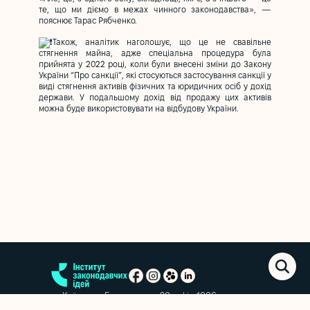
те, що ми діємо в межах чинного законодавства», —
пояснює Тарас Рябченко.
Також, аналітик наголошує, що це не свавільне
стягнення майна, адже спеціальна процедура була
прийнята у 2022 році, коли були внесені зміни до Закону
України “Про санкції”, які стосуються застосування санкції у
виді стягнення активів фізичних та юридичних осіб у дохід
держави. У подальшому дохід від продажу цих активів
можна буде використовувати на відбудову України.
м. Київ, вул. Еспланадна, 20, офіс 1006
+38 (063) 763-85-09