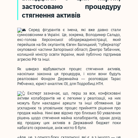
застосовано процедуру
стягнення активів
Серед фігурантів є імена, які вже давно стали
сумнозвісними в Україні. Це, зокрема, Володимир Сальдо,
екс-голова Херсонської облдержадміністрації, який
перейшов на бік окупантів; Євген Балицький, "губернатор"
окупованої частини Запорізької області; Дмитро Табачник,
колишній міністр освіти України, який публічно підтримав
агресію РФ та інші.
Як швидко відбувається процес стягнення активів,
наскільки законна ця процедура, і коли вони будуть
реалізовані Фондом Держмайна — розповідає Тарас
Рябченко, юрист-аналітик ІЗІ, для Подробиці.НТН.
Експерт зазначає, що, перш за все, конфісковані
активи колаборантів не є легкими у реалізації, на них
можуть бути накладені арешти та інші обтяження. Це
ускладнює та уповільнює процес прийняття рішення про
продаж майна. Нині вже відомо про близько 50 ухвалених
рішень щодо стягнення майна колаборантів, однак дохід
від продажу цих активів в Державний бюджет поки
набагато скромніше, аніж могло б бути.
«Але, це, з одного боку, складнощі, які є, а з іншого — це