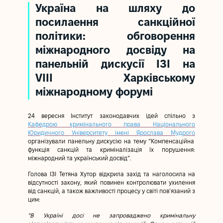
Україна на шляху до
посилаення санкційної
політики: обговорення
міжнародного досвіду на
панельній дискусії ІЗІ на
VIII Харківському
міжнародному форумі
24 вересня Інститут законодавчих ідей спільно з
Кафедрою кримінального права Національного
Юридичного Університету імені Ярослава Мудрого
організували панельну дискусію на тему “Компенсаційна
функція санкцій та криміналізація їх порушення:
міжнародний та український досвід”.
Голова ІЗІ Тетяна Хутор відкрила захід та наголосила на
відсутності закону, який повинен контролювати ухилення
ʼ
від санкцій, а також важливості процесу у світі пов
язаний з
цим:
"В Україні досі не запроваджено кримінальну