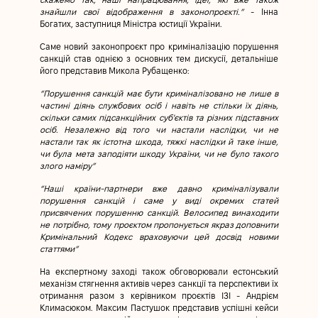
скажемо так, наші напрацювання, ідеї, які вже також
знайшли свої відображення в законопроєкті.”
- Інна
Богатих, заступниця Міністра юстиції України.
Саме новий законопроєкт про криміналізацію порушення
санкцій став однією з основних тем дискусії, детальніше
його представив Микола Рубащенко:
“Порушення санкцій має бути криміналізовано не лише в
частині діянь службових осіб і навіть не стільки їх діянь,
скільки самих підсанкційних суб'єктів та різних підставних
осіб. Незалежно від того чи настали наслідки, чи не
настали так як істотна шкода, тяжкі наслідки й таке інше,
чи була мета заподіяти шкоду України, чи не було такого
злого наміру”
“Наші країни-партнери вже давно криміналізували
порушення санкцій і саме у виді окремих статей
присвячених порушенню санкцій. Велосипед винаходити
не потрібно, тому проєктом пропонується якраз доповнити
Кримінальний Кодекс враховуючи цей досвід новими
статтями”
На експертному заході також обговорювали естонський
механізм стягнення активів через санкції та перспективи їх
отримання разом з керівником проєктів ІЗІ - Андрієм
Климасюком. Максим Пастушок представив успішні кейси