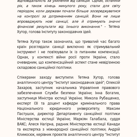
відповідальність за ухилення від санкцій. Однак, останній
рік, а також кінець минулого року, стали для світу
періодом, коли держави почали більше зосереджуватися
на контролі за дотриманням санкцій. Вони не лише
впроваджують нові санкції, але й отримують значні
фінансові результати від їхнього виконання."
- Тетяна
Хутор, голова Інституту законодавчих ідей.
Тетяна Хутор також зазначила, що тривалий час багато
країн розглядали санкції виключно як стримувальний
інструмент і не пов'язували їх із питанням компенсації.
Однак, у контексті війни росії проти України, стало
очевидним, що компенсаційний аспект стане невід'ємною
складовою санкційної політики.
Спікерами заходу виступили: Тетяна Хутор, голова
аналітичного центру “Інститут законодавчих ідей”; Олексій
Захаров, заступник начальника Управління правового
забезпечення Служби безпеки України; Інна Богатих,
заступниця Міністра юстиції України; Микола Рубащенко,
експерт ІЗІ та доцент кафедри кримінального права
Національного юридичного університету; Максим
Пастушок, директор Департаменту санкційної політики
Міністерства юстиції України; Маркіян Галабала, суддя
ВАКС; Алеся Нагірна, радник Міністерства юстиції Канади
та експертка з міжнародної санкційної політики; Андрій
Климосюк, керівник проєктів аналітичного центру “Інститут