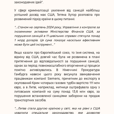
законодавчих ідей”.
У сфері криміналізації ухилення від санкцій найбільш
успішний досвід має США, Тетяна Хутор розповіла про
розвинений підхід країни в цьому питанні:
“...Станом на серпень 2024 року, Управління з контролю за
іноземними активами Міністерства Фінансів США, за
порушення санкцій в 11 цивільних справах стягнула понад
1 млрд доларів. Ця сума показує наскільки ефективним
може бути цей інструмент…”
Якщо казати про Європейський союз, то їхня система, на
відміну від США, довгий час була не розвинена в плані
притягнення до відповідальності за порушення санкцій,
однак за період повномасштабного вторгнення ці процеси
помітно активізувались. В Німеччині Прокуратура
Гамбурга навесні цього року висунула звинувачення
працівникам компанії Siemens, причетним до експорту в
окупований Крим чотирьох газових турбін вартістю 111 млн
євро, а в Литві, наприклад, митниця оштрафувала одну з
литовських компаній на суму понад 13,6 млн євро, за
порушення встановленої санкціями заборони на продаж
транспортних засобів.
“...Литва стала другою країною у світі, яка на рівні з США
ухвалила спеціальне законодавство, яке дозволяє