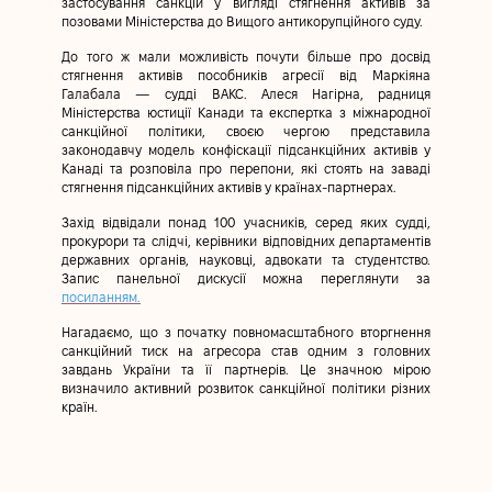
застосування санкцій у вигляді стягнення активів за
позовами Міністерства до Вищого антикорупційного суду.
До того ж мали можливість почути більше про досвід
стягнення активів пособників агресії від Маркіяна
Галабала — судді ВАКС. Алеся Нагірна, радниця
Міністерства юстиції Канади та експертка з міжнародної
санкційної політики, своєю чергою представила
законодавчу модель конфіскації підсанкційних активів у
Канаді та розповіла про перепони, які стоять на заваді
стягнення підсанкційних активів у країнах-партнерах.
Захід відвідали понад 100 учасників, серед яких судді,
прокурори та слідчі, керівники відповідних департаментів
державних органів, науковці, адвокати та студентство.
Запис панельної дискусії можна переглянути за
посиланням.
Нагадаємо, що з початку повномасштабного вторгнення
санкційний тиск на агресора став одним з головних
завдань України та її партнерів. Це значною мірою
визначило активний розвиток санкційної політики різних
країн.