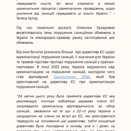
передавати кошти, які вони отримали в межах
кримінальних процесів і кримінальних проваджень, щодо
ухилення від санкцій передавати ці кошти Україні…”
-
Тетяна Хутор.
Під час панельної дискусії, Олексієм Захаровим
висвітлювалась тема порушення санкційних обмежень в
Україні та міжнародно-правову рамку застосування цих
обмежень.
Від Інни Богатих дізнались більше про директиву ЄС щодо
криміналізації порушення санкцій, її значення для України
та правові підстави протидії порушення санкцій у країнах-
партнерах. В кінці 2022 року, Україна задумалась над
криміналізацією за порушення санкцій, наслідком чого
став відповідний
Законопроєкт 8384
, який був
орієнтований на директиву ЄС про криміналізацію
порушення санкцій:
“24 квітня цього року була прийнята директива ЄС яка
рекомендує, точніше зобов'язує держави члени ЄС
запровадити кримінальну відповідальність за обхід
санкцій… зважаючи на те що з 22-го року Україна є
кандидатом на члени на вступ до ЄС, ми орієнтувалися
передусім на положення цієї директиви, тобто концепція
директиви була покладена в основу, але є і деякі, ну