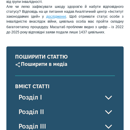
від групи інвалідності.
Але чи легко зафіксувати шкоду здоров’ю й набути відповідного
статусу? Відповідь на це питання надав Аналітичний центр «Інститут
законодавчих ідей» у
дослідженні
. Щоб отримати статус особи з
інвалідністю внаслідок війни, цивільна особа має пройти складну
багатоетапну процедуру. Масштаб проблеми видно з цифр
–
із 2022
до 2025 року відповідні заяви подали лише 1437 цивільних.
ПОШИРИТИ СТАТТЮ
Поширити в медіа
ВМІСТ СТАТТІ
Розділ I
Розділ II
Розділ III