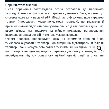
Перший етап: лікарня
Після поранення постраждала особа потрапляє до медичного
закладу. Саме тут формується первинна доказова база, й саме тут
система може дати перший збій. Лікарі часто фіксують лише характер
травми («перелом», «черепно-мозкова травма»), не вказуючи її
причини
–
«внаслідок мінно-вибухової дії», «під час бойових дій». Без
цього зв’язку між травмою та війною подальше встановлення
інвалідності внаслідок війни суттєво ускладнюється.
Окремі проблеми переслідують осіб, які отримали поранення на
тимчасово окупованій території. До лікарні на підконтрольній Україні
території вони можуть добиратися тижнями чи місяцями. У цей час
постраждалі нерідко отримують первинну допомогу в закладах, що
перебувають під контролем окупаційної адміністрації, а отже, не
мають медичних документів, які визнає українська система.
Через несвоєчасний огляд установити точну причину травми стає
складніше. Частину обставин можуть не зафіксувати взагалі, й тоді
подальше проходження процедури ускладнюється ще на старті.
На практиці відомий випадок, коли під час обстрілу села чоловік
зазнав уламкового поранення, внаслідок якого втратив частину стопи.
Без транспорту він зміг дістатися до лікарні лише за місяць. Медики
обробили рану, однак у виписці не згадали про уламкове поранення.
Цього виявилося достатньо, щоб ускладнити всю подальшу
процедуру.
Другий етап: кримінальне провадження
Наступний обов’язковий документ
–
витяг із Єдиного реєстру