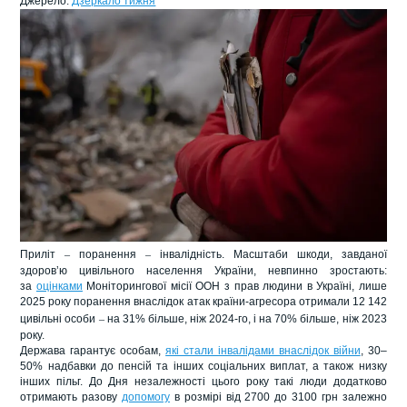
Джерело:
Дзеркало тижня
Приліт
–
поранення
–
інвалідність. Масштаби шкоди, завданої
здоровʼю цивільного населення України, невпинно зростають:
за
оцінками
Моніторингової місії ООН з прав людини в Україні, лише
2025 року поранення внаслідок атак країни-агресора отримали 12 142
цивільні особи
–
на 31% більше, ніж 2024-го, і на 70% більше, ніж 2023
року.
Держава гарантує особам,
які стали інвалідами внаслідок війни
, 30–
50% надбавки до пенсій та інших соціальних виплат, а також низку
інших пільг. До Дня незалежності цього року такі люди додатково
отримають разову
допомогу
в розмірі від 2700 до 3100 грн залежно